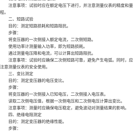
注意事项：试验时应在额定电压下进行，并注意测量仪表的精度和量
程。
二、短路试验
目的：测定短路损耗和短路阻抗。
步骤：
将变压器的一次侧接入额定电流，二次侧短路。
使用功率计测量输入功率，即为短路损耗。
通过测量电压降和电流，可以计算出短路阻抗。
注意事项：试验时应确保二次侧短路可靠，避免产生电弧。同时，应
注意测量仪表的安全使用。
三、变比测定
目的：测定变压器的电压变比。
步骤：
将变压器的一次侧接入已知电压，二次侧接入电压表。
读取二次侧电压值，根据一次侧电压和二次侧电压计算出变比。
注意事项：测量时应确保电压稳定，避免波动对测量结果的影响。
四、绝缘电阻测定
目的：测定变压器的绝缘性能。
步骤：